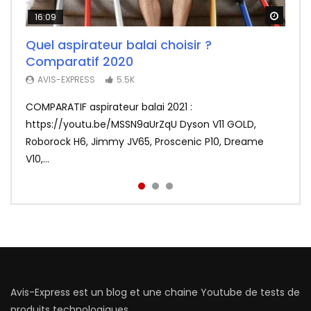
Watch
Watch
Watch
16:09
26:14
11:50
Quel aspirateur balai choisir ?
Test Fr du F-Wheel DYU D1, la draisienne
Redmi Airdots : Test du nouveau meilleur
Comparatif 2020
électrique ultra sympa (pour adultes)
rapport qualité prix des écouteurs sans
fil
3.8K
AVIS-EXPRESS
5.5K
AVIS-EXPRESS
3.2K
COMPARATIF aspirateur balai 2021 :
La draisienne électrique DYU D1 en mode ultra
Xiaomi frappe fort avec les Redmi Airdots en
https://youtu.be/MSSN9aUrZqU Dyson V11 GOLD,
portable testée par Avis-Express. ❤️ Abonnez-vous,
sacrifiant au passage le coté tactile. Voir le meilleur
Roborock H6, Jimmy JV65, Proscenic P10, Dreame
c’est gratuit | http://bit.ly...
prix : http://bit.ly/Redmi-Aird...
V10,...
Avis-Express est un blog et une chaine Youtube de tests de
produits technologiques.