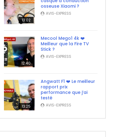
casque à conduction
osseuse Xiaomi ?
AVIS-EXPRESS
13:02
Mecool Mego1 4k ❤️
Meilleur que la Fire TV
Stick ?
AVIS-EXPRESS
12:40
Angwatt F1 ❤️ Le meilleur
rapport prix
performance que j’ai
testé
AVIS-EXPRESS
13:25