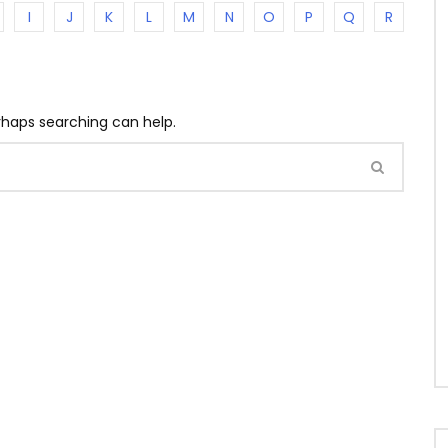
I
J
K
L
M
N
O
P
Q
R
erhaps searching can help.