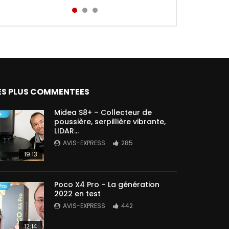
Aird...
ES PLUS COMMENTEES
Midea S8+ – Collecteur de
poussière, serpillière vibrante,
LIDAR…
AVIS-EXPRESS
285
19:13
Poco X4 Pro – La génération
2022 en test
AVIS-EXPRESS
442
12:14