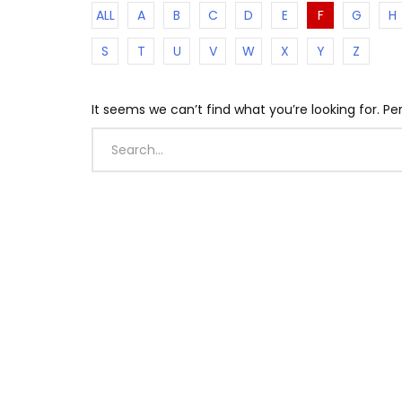
ALL
A
B
C
D
E
F
G
H
S
T
U
V
W
X
Y
Z
It seems we can’t find what you’re looking for. P