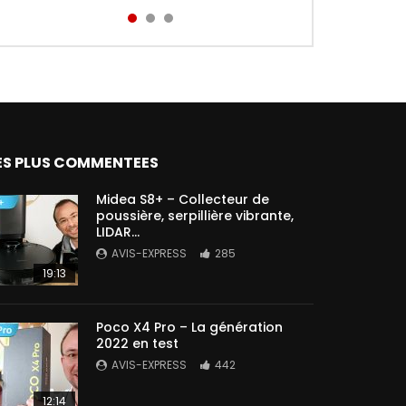
Aird...
ES PLUS COMMENTEES
Midea S8+ – Collecteur de
poussière, serpillière vibrante,
LIDAR…
AVIS-EXPRESS
285
19:13
Poco X4 Pro – La génération
2022 en test
AVIS-EXPRESS
442
12:14