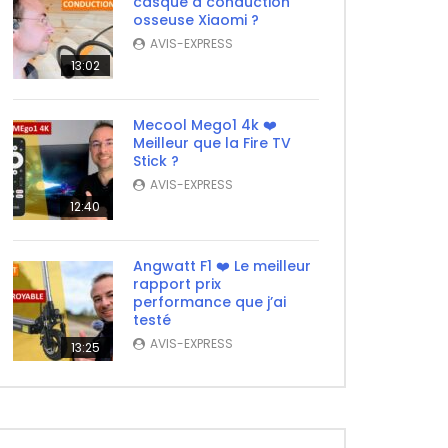
casque à conduction
osseuse Xiaomi ?
AVIS-EXPRESS
13:02
Mecool Mego1 4k ❤️
ater
Meilleur que la Fire TV
Stick ?
AVIS-EXPRESS
12:40
Angwatt F1 ❤️ Le meilleur
rapport prix
performance que j’ai
testé
AVIS-EXPRESS
13:25