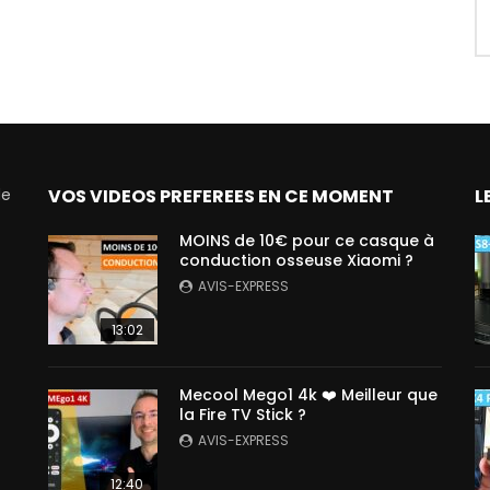
de
VOS VIDEOS PREFEREES EN CE MOMENT
L
MOINS de 10€ pour ce casque à
conduction osseuse Xiaomi ?
AVIS-EXPRESS
13:02
Mecool Mego1 4k ❤️ Meilleur que
la Fire TV Stick ?
AVIS-EXPRESS
12:40