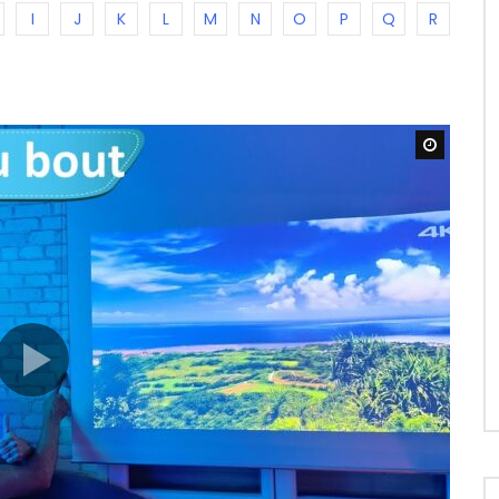
I
J
K
L
M
N
O
P
Q
R
Watch L