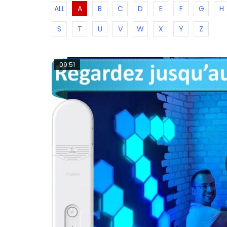
ALL
A
B
C
D
E
F
G
H
S
T
U
V
W
X
Y
Z
09:51