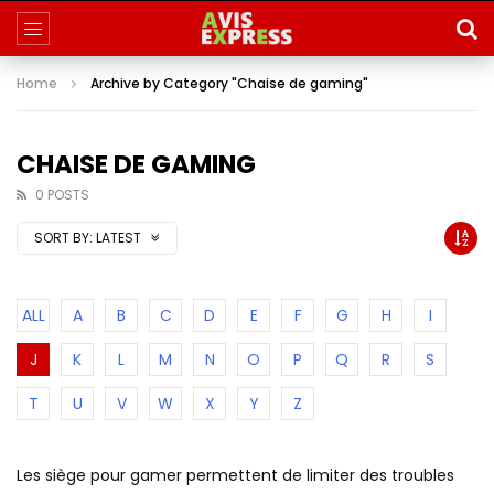
Home
Archive by Category "Chaise de gaming"
CHAISE DE GAMING
0 POSTS
SORT BY:
LATEST
ALL
A
B
C
D
E
F
G
H
I
J
K
L
M
N
O
P
Q
R
S
T
U
V
W
X
Y
Z
Les siège pour gamer permettent de limiter des troubles