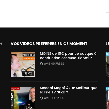
de
VOS VIDEOS PREFEREES EN CE MOMENT
L
MOINS de 10€ pour ce casque à
conduction osseuse Xiaomi ?
AVIS-EXPRESS
13:02
Mecool Mego1 4k ❤️ Meilleur que
la Fire TV Stick ?
AVIS-EXPRESS
12:40