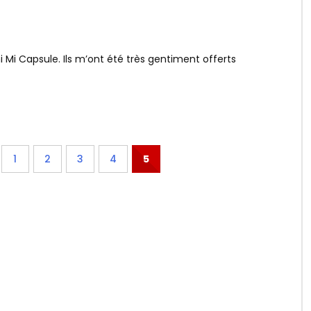
 Mi Capsule. Ils m’ont été très gentiment offerts
1
2
3
4
5