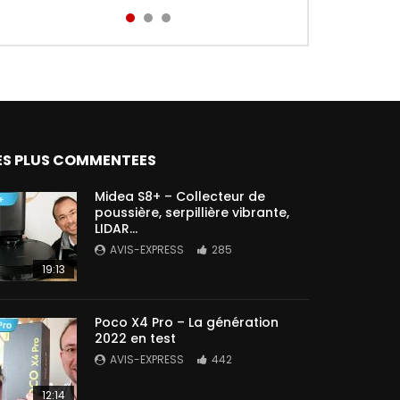
Aird...
ES PLUS COMMENTEES
Midea S8+ – Collecteur de
poussière, serpillière vibrante,
LIDAR…
AVIS-EXPRESS
285
19:13
Poco X4 Pro – La génération
2022 en test
AVIS-EXPRESS
442
12:14