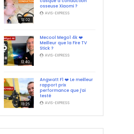
casque à conduction
osseuse Xiaomi ?
AVIS-EXPRESS
13:02
Mecool Mego1 4k ❤️
Meilleur que la Fire TV
Stick ?
AVIS-EXPRESS
12:40
Angwatt F1 ❤️ Le meilleur
rapport prix
performance que j’ai
testé
AVIS-EXPRESS
13:25