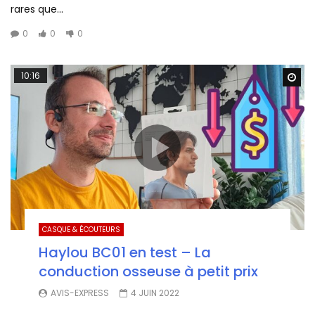
rares que...
0
0
0
10:16
Wa
CASQUE & ÉCOUTEURS
Haylou BC01 en test – La
conduction osseuse à petit prix
AVIS-EXPRESS
4 JUIN 2022