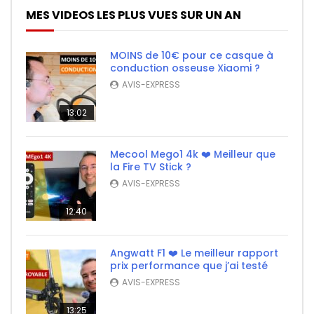
MES VIDEOS LES PLUS VUES SUR UN AN
MOINS de 10€ pour ce casque à
conduction osseuse Xiaomi ?
AVIS-EXPRESS
13:02
Mecool Mego1 4k ❤️ Meilleur que
la Fire TV Stick ?
AVIS-EXPRESS
12:40
Angwatt F1 ❤️ Le meilleur rapport
prix performance que j’ai testé
AVIS-EXPRESS
13:25