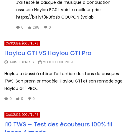
J’ai testé le casque de musique à conduction
osseuse Haylou BC01. Voir le meilleur prix :
https://bit.ly/3NBfozb COUPON (valab...
0
298
0
CASQUE & ÉCOUTEURS
Haylou GT1 VS Haylou GT1 Pro
AVIS-EXPRESS
21 OCTOBRE 2019
Haylou a réussi à attirer l’attention des fans de casques
TWS. Son premier modèle: Haylou GT1 et son remodelage
Haylou GT1 PRO...
0
0
0
CASQUE & ÉCOUTEURS
i10 TWS – Test des écouteurs 100% fil