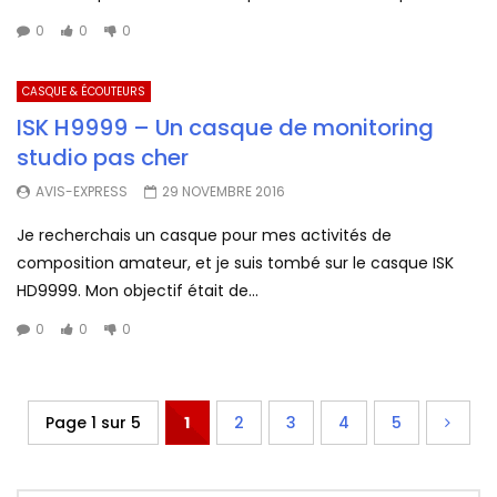
0
0
0
CASQUE & ÉCOUTEURS
ISK H9999 – Un casque de monitoring
studio pas cher
AVIS-EXPRESS
29 NOVEMBRE 2016
Je recherchais un casque pour mes activités de
composition amateur, et je suis tombé sur le casque ISK
HD9999. Mon objectif était de...
0
0
0
Page 1 sur 5
1
2
3
4
5