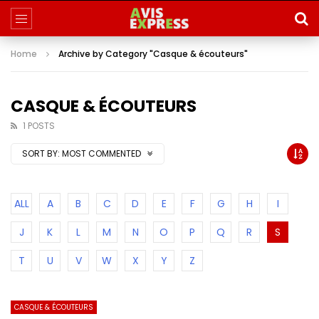
Home
Archive by Category "Casque & écouteurs"
CASQUE & ÉCOUTEURS
1 POSTS
SORT BY:
MOST COMMENTED
ALL
A
B
C
D
E
F
G
H
I
J
K
L
M
N
O
P
Q
R
S
T
U
V
W
X
Y
Z
CASQUE & ÉCOUTEURS