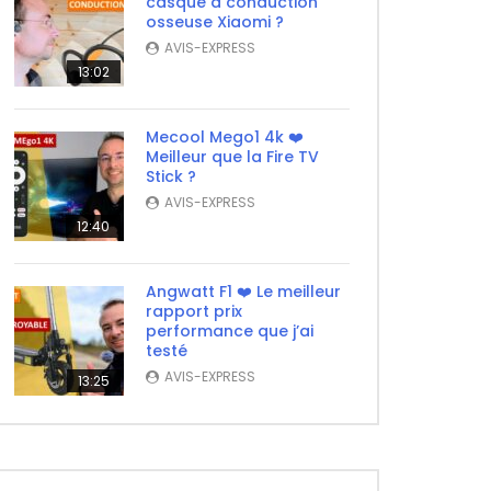
casque à conduction
osseuse Xiaomi ?
AVIS-EXPRESS
13:02
Mecool Mego1 4k ❤️
Meilleur que la Fire TV
Stick ?
AVIS-EXPRESS
12:40
Angwatt F1 ❤️ Le meilleur
rapport prix
performance que j’ai
testé
AVIS-EXPRESS
13:25