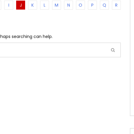
I
J
K
L
M
N
O
P
Q
R
erhaps searching can help.