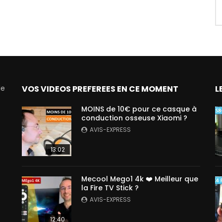
de
VOS VIDEOS PREFEREES EN CE MOMENT
L
MOINS de 10€ pour ce casque à
conduction osseuse Xiaomi ?
AVIS-EXPRESS
13:02
Mecool Mego1 4k ❤️ Meilleur que
la Fire TV Stick ?
AVIS-EXPRESS
12:40