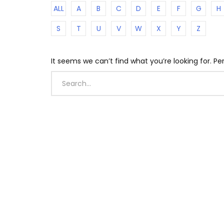
ALL
A
B
C
D
E
F
G
H
S
T
U
V
W
X
Y
Z
It seems we can’t find what you’re looking for. P