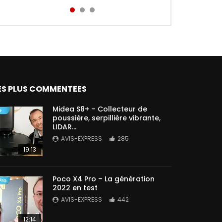
Aird...
ES PLUS COMMENTEES
Midea S8+ – Collecteur de
poussière, serpillière vibrante,
LIDAR…
AVIS-EXPRESS
285
19:13
Poco X4 Pro – La génération
2022 en test
AVIS-EXPRESS
442
12:14