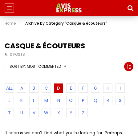
Home
Archive by Category "Casque & écouteurs"
CASQUE & ÉCOUTEURS
0 POSTS
SORT BY:
MOST COMMENTED
ALL
A
B
C
D
E
F
G
H
I
J
K
L
M
N
O
P
Q
R
S
T
U
V
W
X
Y
Z
It seems we can’t find what you’re looking for. Perhaps