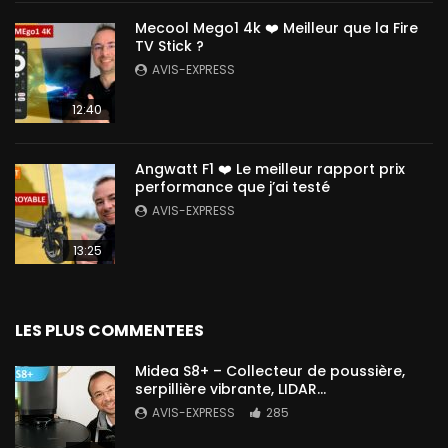
Mecool Mego1 4k ❤️ Meilleur que la Fire
TV Stick ?
AVIS-EXPRESS
12:40
Angwatt F1 ❤️ Le meilleur rapport prix
performance que j’ai testé
AVIS-EXPRESS
13:25
LES PLUS COMMENTEES
Midea S8+ – Collecteur de poussière,
serpillière vibrante, LIDAR…
AVIS-EXPRESS
285