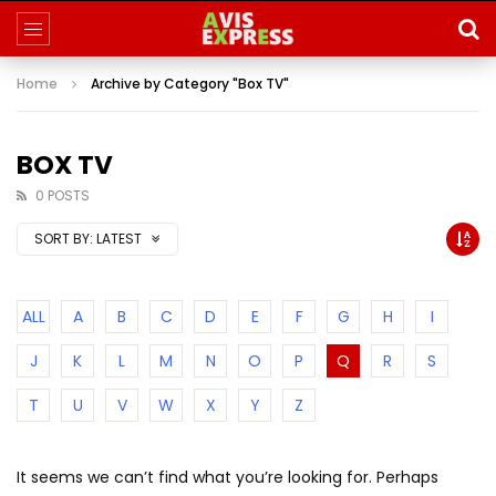
Home
Archive by Category "Box TV"
BOX TV
0 POSTS
SORT BY:
LATEST
ALL
A
B
C
D
E
F
G
H
I
J
K
L
M
N
O
P
Q
R
S
T
U
V
W
X
Y
Z
It seems we can’t find what you’re looking for. Perhaps