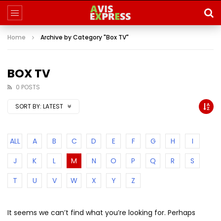
Home
Archive by Category "Box TV"
BOX TV
0 POSTS
SORT BY:
LATEST
ALL
A
B
C
D
E
F
G
H
I
J
K
L
M
N
O
P
Q
R
S
T
U
V
W
X
Y
Z
It seems we can’t find what you’re looking for. Perhaps