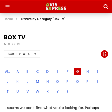
Home
Archive by Category "Box TV"
BOX TV
0 POSTS
SORT BY:
LATEST
ALL
A
B
C
D
E
F
G
H
I
J
K
L
M
N
O
P
Q
R
S
T
U
V
W
X
Y
Z
It seems we can’t find what you’re looking for. Perhaps