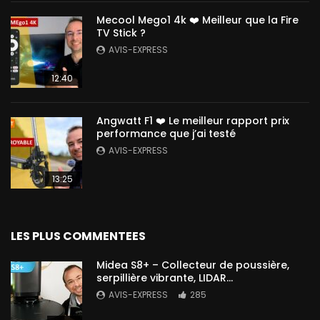
Mecool Mego1 4k ❤️ Meilleur que la Fire
TV Stick ?
AVIS-EXPRESS
12:40
Angwatt F1 ❤️ Le meilleur rapport prix
performance que j’ai testé
AVIS-EXPRESS
13:25
LES PLUS COMMENTEES
Midea S8+ – Collecteur de poussière,
serpillière vibrante, LIDAR…
AVIS-EXPRESS
285