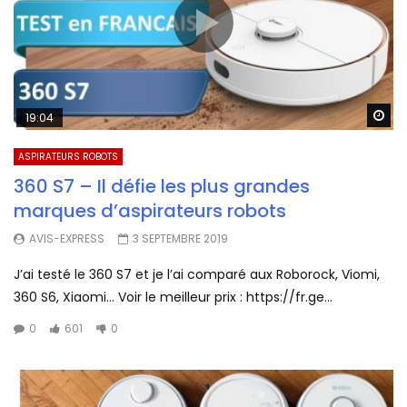
Wa
19:04
ASPIRATEURS ROBOTS
360 S7 – Il défie les plus grandes
marques d’aspirateurs robots
AVIS-EXPRESS
3 SEPTEMBRE 2019
J’ai testé le 360 S7 et je l’ai comparé aux Roborock, Viomi,
360 S6, Xiaomi… Voir le meilleur prix : https://fr.ge...
0
601
0