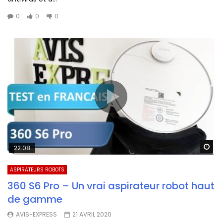
0
0
0
Wa
22:08
ASPIRATEURS ROBOTS
360 S6 Pro – Un vrai aspirateur robot haut
de gamme
AVIS-EXPRESS
21 AVRIL 2020