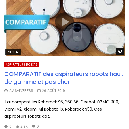
Wa
20:54
ASPIRATEURS ROBOTS
COMPARATIF des aspirateurs robots haut
de gamme et pas cher
AVIS-EXPRESS
26 AOÛT 2019
J’ai comparé les Roborock S6, 360 S6, Deebot OZMO 900,
Viomi V2, Xiaomi Mi Roboto 1S, Roborock S50. Ces
aspirateurs robots dot...
0
2.9K
0