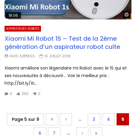
Wa
18:06
ASPIRATEURS ROBOTS
Xiaomi Mi Robot 1S – Test de la 2ème
génération d’un aspirateur robot culte
AVIS-EXPRESS
10 JUILLET 2019
Xiaomi améliore son légendaire mi Robot avec le 1S qui et
ses nouveautés à découvrir… Voir le meilleur prix :
http://bit.ly/Xi...
0
250
0
...
Page 5 sur 9
3
4
5
...
6
7