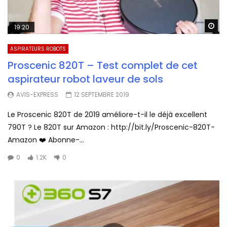
Wa
19:20
ASPIRATEURS ROBOTS
Proscenic 820T – Test complet de cet
aspirateur robot laveur de sols
AVIS-EXPRESS
12 SEPTEMBRE 2019
Le Proscenic 820T de 2019 améliore-t-il le déjà excellent
790T ? Le 820T sur Amazon : http://bit.ly/Proscenic-820T-
Amazon ❤️ Abonne-...
0
1.2K
0