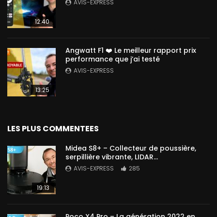
AVIS-EXPRESS
12:40
Angwatt F1 ❤️ Le meilleur rapport prix
performance que j’ai testé
AVIS-EXPRESS
13:25
LES PLUS COMMENTEES
Midea S8+ – Collecteur de poussière,
serpillière vibrante, LIDAR…
AVIS-EXPRESS
285
19:13
Poco X4 Pro – La génération 2022 en