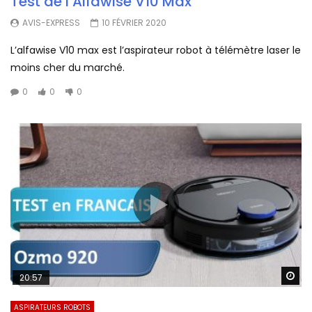
Test de l’Alfawise V10 Max
AVIS-EXPRESS
10 FÉVRIER 2020
L’alfawise V10 max est l’aspirateur robot à télémètre laser le
moins cher du marché.
0
0
0
Wa
20:57
ASPIRATEURS ROBOTS