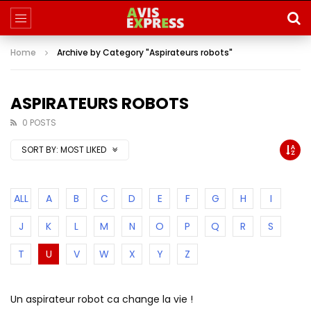
Home
Archive by Category "Aspirateurs robots"
ASPIRATEURS ROBOTS
0 POSTS
SORT BY:
MOST LIKED
ALL
A
B
C
D
E
F
G
H
I
J
K
L
M
N
O
P
Q
R
S
T
U
V
W
X
Y
Z
Un aspirateur robot ca change la vie !