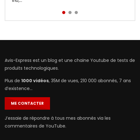
prix : http://bit.ly/Redmi-Aird...
V10,...
Avis-Express est un blog et une chaine Youtube de tests de
produits technologiques.
Plus de
1000 vidéos
, 35M de vues, 210 000 abonnés, 7 ans
d’existence…
ME CONTACTER
J’essaie de répondre à tous mes abonnés via les
commentaires de YouTube.