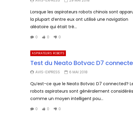
AVIS-EXPRESS
29 MAI 2018
Lorsque les aspirateurs robots chinois sont appar
la plupart d’entre eux ont utilisé une navigation
aléatoire qui était trè...
0
0
0
ASPIRATEURS ROBOTS
Test du Neato Botvac D7 connect
AVIS-EXPRESS
6 MAI 2018
Qu’est-ce que le Neato Botvac D7 connected? L
robots aspirateurs sont généralement considéré
comme un moyen intelligent pou...
0
0
0