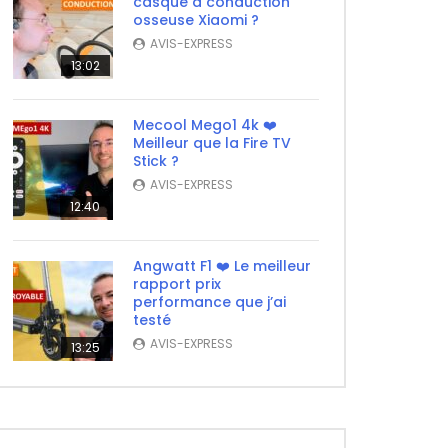
casque à conduction
osseuse Xiaomi ?
AVIS-EXPRESS
13:02
Mecool Mego1 4k ❤️
Meilleur que la Fire TV
Stick ?
AVIS-EXPRESS
12:40
Angwatt F1 ❤️ Le meilleur
rapport prix
performance que j’ai
testé
AVIS-EXPRESS
13:25