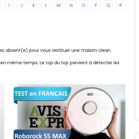
I
J
K
L
M
N
O
P
Q
R
tes absent(e) pour vous restituer une maison clean.
er en même temps. Le top du top parvient à détecter les