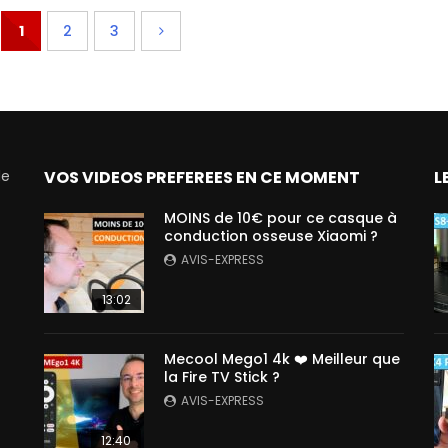
1
2
3
de
VOS VIDEOS PREFEREES EN CE MOMENT
L
MOINS de 10€ pour ce casque à
conduction osseuse Xiaomi ?
AVIS-EXPRESS
13:02
Mecool Mego1 4k ❤️ Meilleur que
la Fire TV Stick ?
AVIS-EXPRESS
12:40