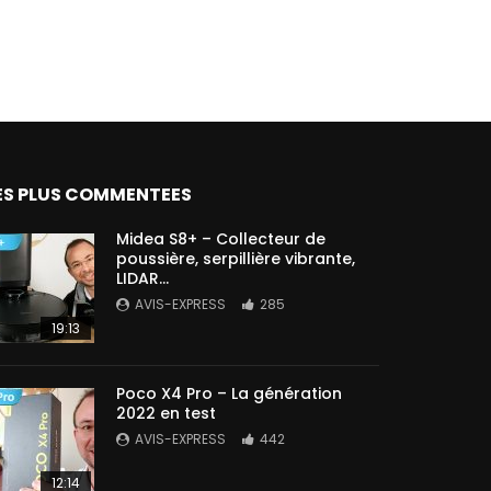
ES PLUS COMMENTEES
Midea S8+ – Collecteur de
poussière, serpillière vibrante,
LIDAR…
AVIS-EXPRESS
285
19:13
Poco X4 Pro – La génération
2022 en test
AVIS-EXPRESS
442
12:14