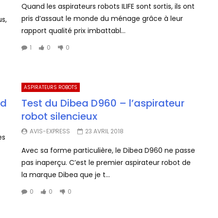
Quand les aspirateurs robots ILIFE sont sortis, ils ont
pris d’assaut le monde du ménage grâce à leur
us,
rapport qualité prix imbattabl...
1
0
0
ASPIRATEURS ROBOTS
ed
Test du Dibea D960 – l’aspirateur
robot silencieux
AVIS-EXPRESS
23 AVRIL 2018
es
s
Avec sa forme particulière, le Dibea D960 ne passe
pas inaperçu. C’est le premier aspirateur robot de
la marque Dibea que je t...
0
0
0