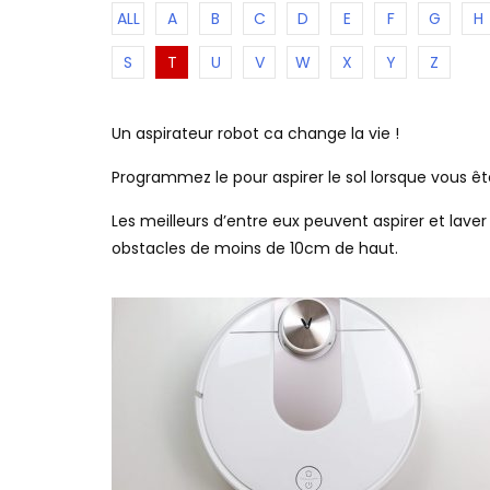
ALL
A
B
C
D
E
F
G
H
S
T
U
V
W
X
Y
Z
Un aspirateur robot ca change la vie !
Programmez le pour aspirer le sol lorsque vous ê
Les meilleurs d’entre eux peuvent aspirer et lav
obstacles de moins de 10cm de haut.