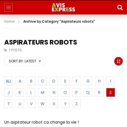
Home
Archive by Category "Aspirateurs robots"
ASPIRATEURS ROBOTS
1 POSTS
SORT BY:
LATEST
ALL
A
B
C
D
E
F
G
H
I
J
K
L
M
N
O
P
Q
R
S
T
U
V
W
X
Y
Z
Un aspirateur robot ca change la vie !