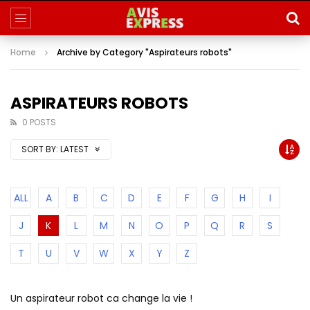
Home
Archive by Category "Aspirateurs robots"
ASPIRATEURS ROBOTS
0 POSTS
SORT BY:
LATEST
ALL
A
B
C
D
E
F
G
H
I
J
K
L
M
N
O
P
Q
R
S
T
U
V
W
X
Y
Z
Un aspirateur robot ca change la vie !