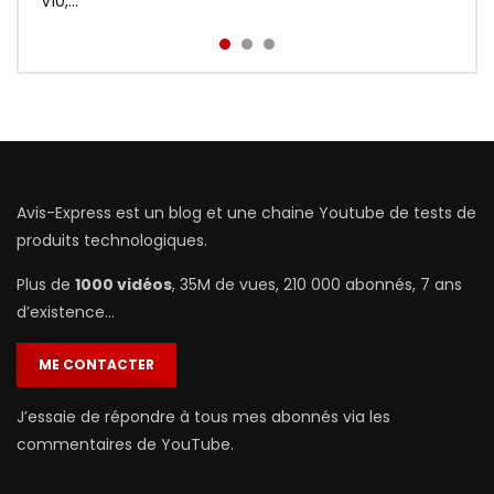
prix : http://bit.ly/Redmi-Aird...
V10,...
Avis-Express est un blog et une chaine Youtube de tests de
produits technologiques.
Plus de
1000 vidéos
, 35M de vues, 210 000 abonnés, 7 ans
d’existence…
ME CONTACTER
J’essaie de répondre à tous mes abonnés via les
commentaires de YouTube.