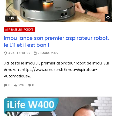
Wa
17:16
ASPIRATEURS ROBOTS
Imou lance son premier aspirateur robot,
le L11 et il est bon !
AVIS-EXPRESS
21 MARS 2022
J’ai testé le Imou L11, premier aspirateur robot de Imou. Sur
Amazon : https://www.amazon.fr/Imou-Aspirateur-
Automatique-̷...
0
226
0