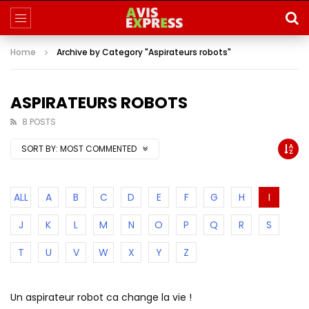
Home
Archive by Category "Aspirateurs robots"
ASPIRATEURS ROBOTS
8 POSTS
SORT BY:
MOST COMMENTED
ALL
A
B
C
D
E
F
G
H
I
J
K
L
M
N
O
P
Q
R
S
T
U
V
W
X
Y
Z
Un aspirateur robot ca change la vie !