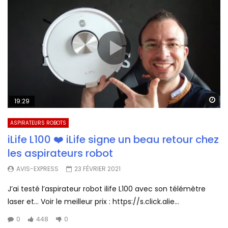
Wa
19:29
ASPIRATEURS ROBOTS
iLife L100 ❤️ iLife signe un beau retour chez
les aspirateurs robot
AVIS-EXPRESS
23 FÉVRIER 2021
J’ai testé l’aspirateur robot ilife L100 avec son télémètre
laser et… Voir le meilleur prix : https://s.click.alie...
0
448
0