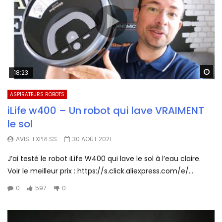
Wa
18:23
ASPIRATEURS ROBOTS
iLife w400 – Un robot qui lave VRAIMENT
le sol
AVIS-EXPRESS
30 AOÛT 2021
J’ai testé le robot iLife W400 qui lave le sol à l’eau claire.
Voir le meilleur prix : https://s.click.aliexpress.com/e/...
0
597
0