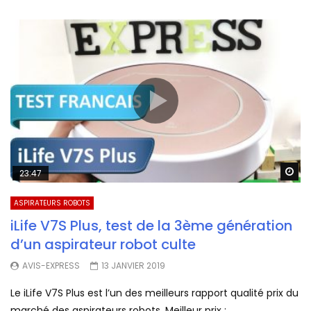
Wa
23:47
ASPIRATEURS ROBOTS
iLife V7S Plus, test de la 3ème génération
d’un aspirateur robot culte
AVIS-EXPRESS
13 JANVIER 2019
Le iLife V7S Plus est l’un des meilleurs rapport qualité prix du
marché des aspirateurs robots. Meilleur prix :