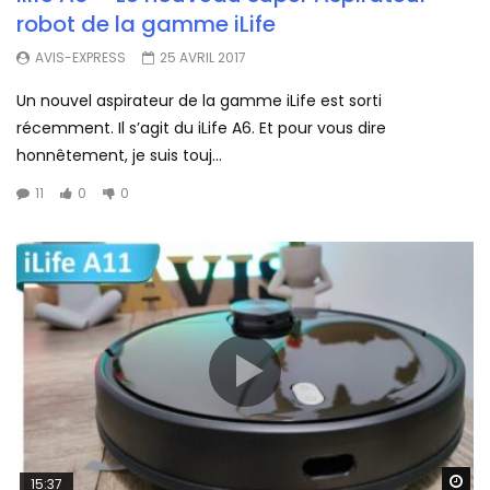
robot de la gamme iLife
AVIS-EXPRESS
25 AVRIL 2017
Un nouvel aspirateur de la gamme iLife est sorti
récemment. Il s’agit du iLife A6. Et pour vous dire
honnêtement, je suis touj...
11
0
0
Wa
15:37