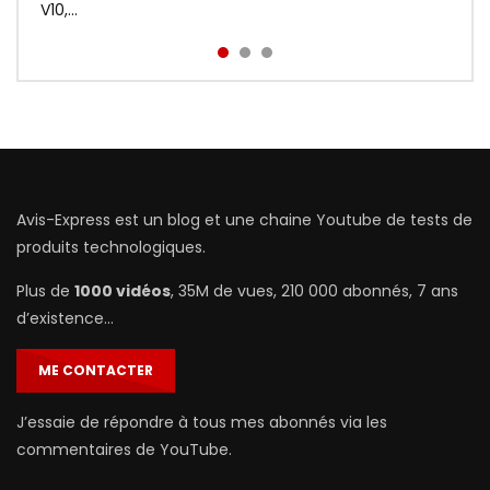
prix : http://bit.ly/Redmi-Aird...
V10,...
Avis-Express est un blog et une chaine Youtube de tests de
produits technologiques.
Plus de
1000 vidéos
, 35M de vues, 210 000 abonnés, 7 ans
d’existence…
ME CONTACTER
J’essaie de répondre à tous mes abonnés via les
commentaires de YouTube.