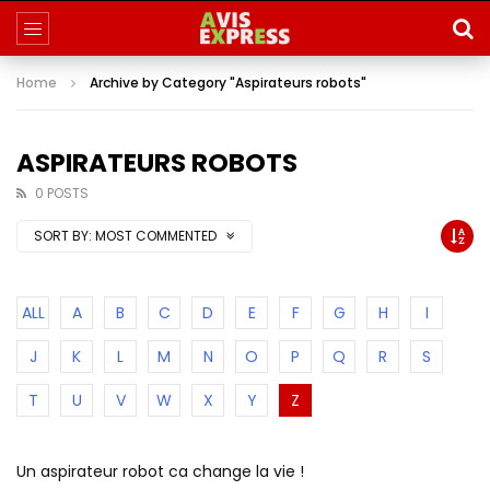
Home
Archive by Category "Aspirateurs robots"
ASPIRATEURS ROBOTS
0 POSTS
SORT BY:
MOST COMMENTED
ALL
A
B
C
D
E
F
G
H
I
J
K
L
M
N
O
P
Q
R
S
T
U
V
W
X
Y
Z
Un aspirateur robot ca change la vie !