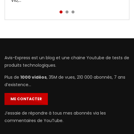
prix : http://bit.ly/Redmi-Aird...
V10,...
Avis-Express est un blog et une chaine Youtube de tests de
produits technologiques.
Plus de
1000 vidéos
, 35M de vues, 210 000 abonnés, 7 ans
d’existence…
ME CONTACTER
J’essaie de répondre à tous mes abonnés via les
commentaires de YouTube.