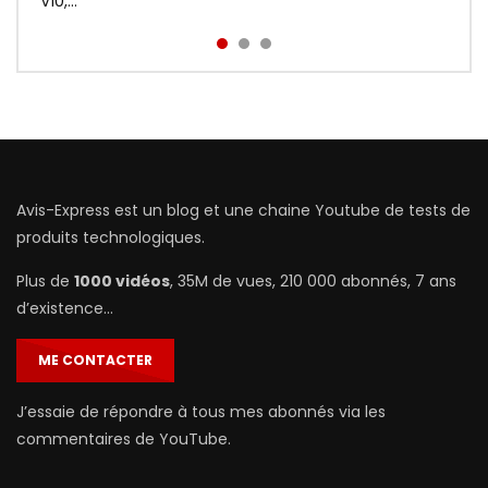
prix : http://bit.ly/Redmi-Aird...
V10,...
Avis-Express est un blog et une chaine Youtube de tests de
produits technologiques.
Plus de
1000 vidéos
, 35M de vues, 210 000 abonnés, 7 ans
d’existence…
ME CONTACTER
J’essaie de répondre à tous mes abonnés via les
commentaires de YouTube.