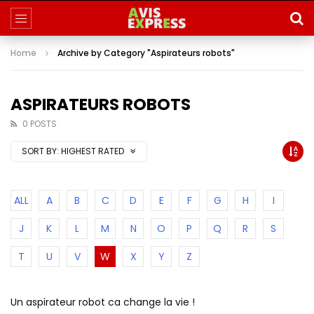
Home
Archive by Category "Aspirateurs robots"
ASPIRATEURS ROBOTS
0 POSTS
SORT BY:
HIGHEST RATED
ALL
A
B
C
D
E
F
G
H
I
J
K
L
M
N
O
P
Q
R
S
T
U
V
W
X
Y
Z
Un aspirateur robot ca change la vie !