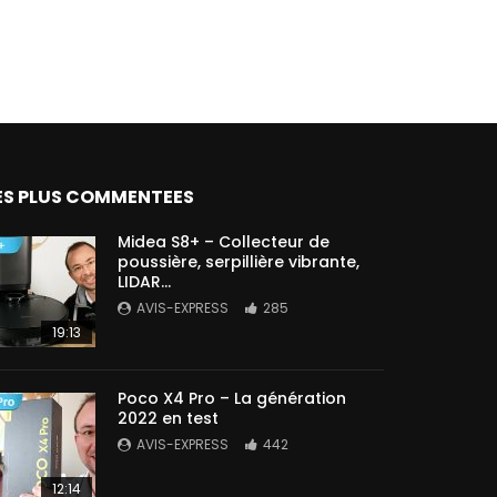
ES PLUS COMMENTEES
Midea S8+ – Collecteur de
poussière, serpillière vibrante,
LIDAR…
AVIS-EXPRESS
285
19:13
Poco X4 Pro – La génération
2022 en test
AVIS-EXPRESS
442
12:14