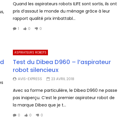
Quand les aspirateurs robots ILIFE sont sortis, ils ont
pris d’assaut le monde du ménage grâce à leur
us,
rapport qualité prix imbattabl...
1
0
0
ASPIRATEURS ROBOTS
ed
Test du Dibea D960 – l’aspirateur
robot silencieux
AVIS-EXPRESS
23 AVRIL 2018
es
s
Avec sa forme particulière, le Dibea D960 ne passe
pas inaperçu. C’est le premier aspirateur robot de
la marque Dibea que je t...
0
0
0