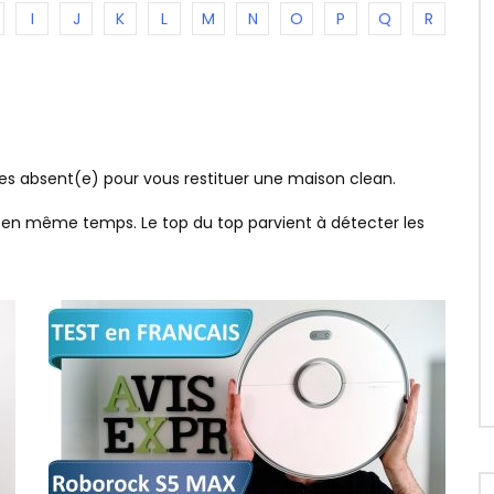
I
J
K
L
M
N
O
P
Q
R
tes absent(e) pour vous restituer une maison clean.
er en même temps. Le top du top parvient à détecter les