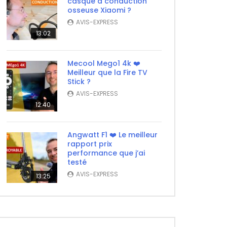
casque à conduction
osseuse Xiaomi ?
AVIS-EXPRESS
13:02
Mecool Mego1 4k ❤️
Meilleur que la Fire TV
Stick ?
AVIS-EXPRESS
12:40
Angwatt F1 ❤️ Le meilleur
rapport prix
performance que j’ai
testé
AVIS-EXPRESS
13:25