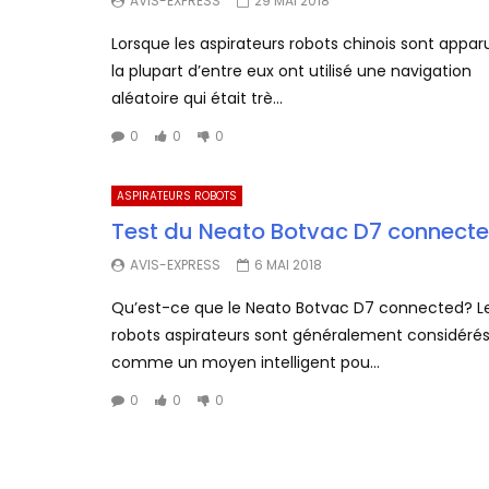
AVIS-EXPRESS
29 MAI 2018
Lorsque les aspirateurs robots chinois sont appar
la plupart d’entre eux ont utilisé une navigation
aléatoire qui était trè...
0
0
0
ASPIRATEURS ROBOTS
Test du Neato Botvac D7 connect
AVIS-EXPRESS
6 MAI 2018
Qu’est-ce que le Neato Botvac D7 connected? L
robots aspirateurs sont généralement considéré
comme un moyen intelligent pou...
0
0
0