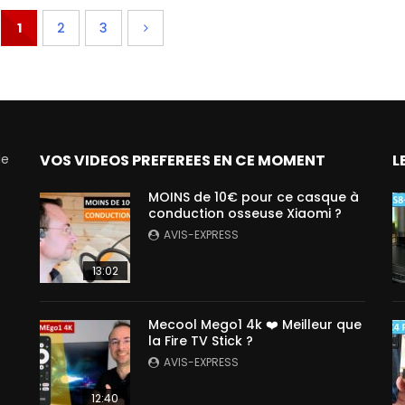
1
2
3
de
VOS VIDEOS PREFEREES EN CE MOMENT
L
MOINS de 10€ pour ce casque à
conduction osseuse Xiaomi ?
AVIS-EXPRESS
13:02
Mecool Mego1 4k ❤️ Meilleur que
la Fire TV Stick ?
AVIS-EXPRESS
12:40