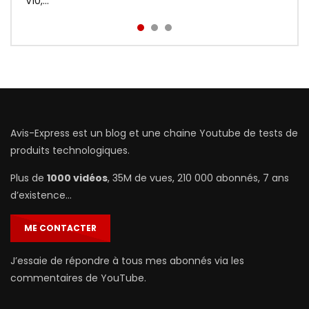
prix : http://bit.ly/Redmi-Aird...
V10,...
Avis-Express est un blog et une chaine Youtube de tests de
produits technologiques.
Plus de
1000 vidéos
, 35M de vues, 210 000 abonnés, 7 ans
d’existence…
ME CONTACTER
J’essaie de répondre à tous mes abonnés via les
commentaires de YouTube.