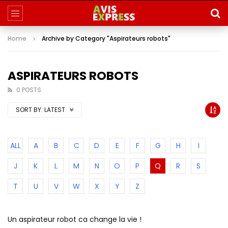
Home
Archive by Category "Aspirateurs robots"
ASPIRATEURS ROBOTS
0 POSTS
SORT BY:
LATEST
ALL
A
B
C
D
E
F
G
H
I
J
K
L
M
N
O
P
Q
R
S
T
U
V
W
X
Y
Z
Un aspirateur robot ca change la vie !