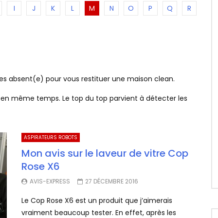
I
J
K
L
M
N
O
P
Q
R
tes absent(e) pour vous restituer une maison clean.
er en même temps. Le top du top parvient à détecter les
ASPIRATEURS ROBOTS
Mon avis sur le laveur de vitre Cop
Rose X6
AVIS-EXPRESS
27 DÉCEMBRE 2016
Le Cop Rose X6 est un produit que j’aimerais
vraiment beaucoup tester. En effet, après les