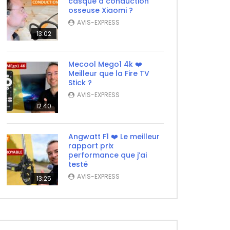
casque à conduction
osseuse Xiaomi ?
AVIS-EXPRESS
13:02
Mecool Mego1 4k ❤️
Meilleur que la Fire TV
Stick ?
AVIS-EXPRESS
12:40
Angwatt F1 ❤️ Le meilleur
rapport prix
performance que j’ai
testé
AVIS-EXPRESS
13:25