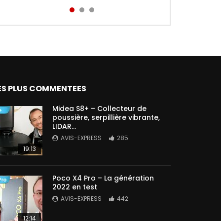
Aird...
ES PLUS COMMENTEES
Midea S8+ – Collecteur de
poussière, serpillière vibrante,
LIDAR…
AVIS-EXPRESS
285
19:13
Poco X4 Pro – La génération
2022 en test
AVIS-EXPRESS
442
12:14