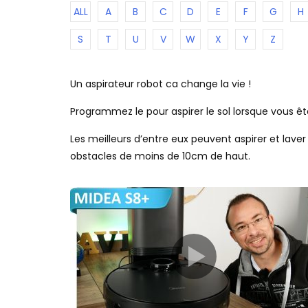
ALL
A
B
C
D
E
F
G
H
S
T
U
V
W
X
Y
Z
Un aspirateur robot ca change la vie !
Programmez le pour aspirer le sol lorsque vous ê
Les meilleurs d’entre eux peuvent aspirer et lav
obstacles de moins de 10cm de haut.