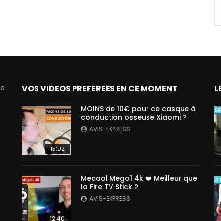
de
VOS VIDEOS PREFEREES EN CE MOMENT
L
MOINS de 10€ pour ce casque à
conduction osseuse Xiaomi ?
AVIS-EXPRESS
13:02
Mecool Mego1 4k ❤️ Meilleur que
la Fire TV Stick ?
AVIS-EXPRESS
12:40