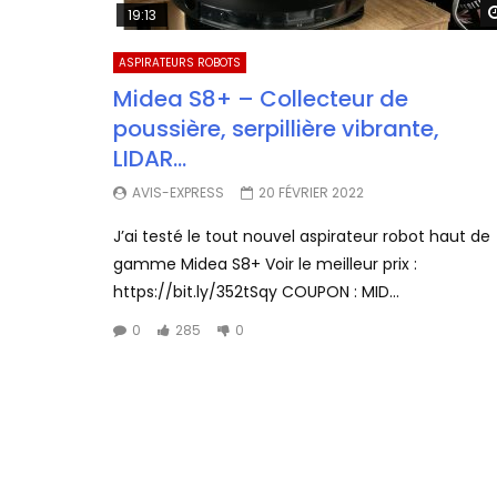
19:13
ASPIRATEURS ROBOTS
Midea S8+ – Collecteur de
poussière, serpillière vibrante,
LIDAR…
AVIS-EXPRESS
20 FÉVRIER 2022
J’ai testé le tout nouvel aspirateur robot haut de
gamme Midea S8+ Voir le meilleur prix :
https://bit.ly/352tSqy COUPON : MID...
0
285
0