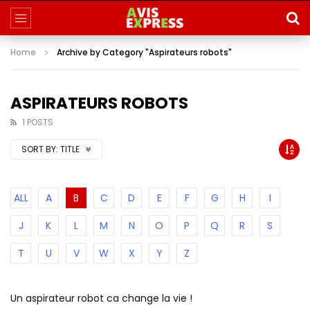
Home
Archive by Category "Aspirateurs robots"
ASPIRATEURS ROBOTS
1 POSTS
SORT BY:
TITLE
ALL
A
B
C
D
E
F
G
H
I
J
K
L
M
N
O
P
Q
R
S
T
U
V
W
X
Y
Z
Un aspirateur robot ca change la vie !