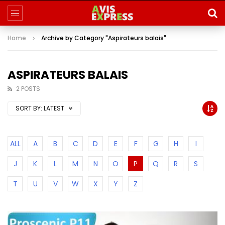
Home
Archive by Category "Aspirateurs balais"
ASPIRATEURS BALAIS
2 POSTS
SORT BY:
LATEST
ALL
A
B
C
D
E
F
G
H
I
J
K
L
M
N
O
P
Q
R
S
T
U
V
W
X
Y
Z