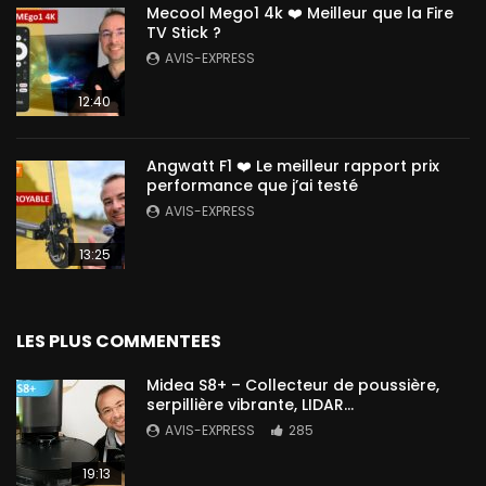
Mecool Mego1 4k ❤️ Meilleur que la Fire
TV Stick ?
AVIS-EXPRESS
12:40
Angwatt F1 ❤️ Le meilleur rapport prix
performance que j’ai testé
AVIS-EXPRESS
13:25
LES PLUS COMMENTEES
Midea S8+ – Collecteur de poussière,
serpillière vibrante, LIDAR…
AVIS-EXPRESS
285
19:13