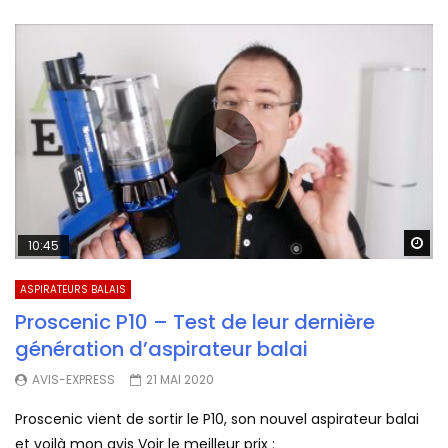
Wa
10:45
ASPIRATEURS BALAIS
Proscenic P10 – Test de leur dernière
génération d’aspirateur balai
AVIS-EXPRESS
21 MAI 2020
Proscenic vient de sortir le P10, son nouvel aspirateur balai
et voilà mon avis Voir le meilleur prix :