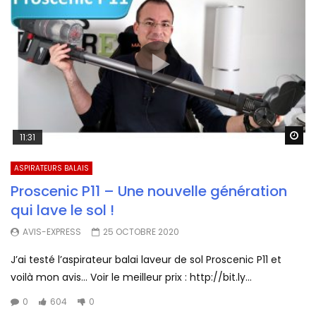
Wa
11:31
ASPIRATEURS BALAIS
Proscenic P11 – Une nouvelle génération
qui lave le sol !
AVIS-EXPRESS
25 OCTOBRE 2020
J’ai testé l’aspirateur balai laveur de sol Proscenic P11 et
voilà mon avis… Voir le meilleur prix : http://bit.ly...
0
604
0