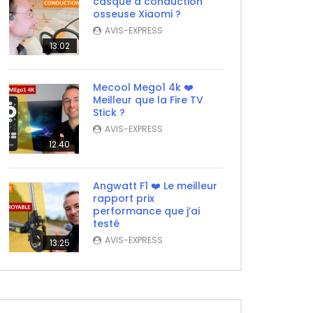
casque à conduction
osseuse Xiaomi ?
AVIS-EXPRESS
13:02
Mecool Mego1 4k ❤️
Meilleur que la Fire TV
Stick ?
AVIS-EXPRESS
12:40
Angwatt F1 ❤️ Le meilleur
rapport prix
performance que j’ai
testé
AVIS-EXPRESS
13:25