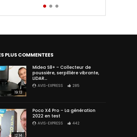
Aird...
ES PLUS COMMENTEES
Midea S8+ – Collecteur de
poussière, serpillière vibrante,
LIDAR…
AVIS-EXPRESS
285
19:13
Poco X4 Pro – La génération
2022 en test
AVIS-EXPRESS
442
12:14