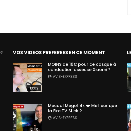
de
VOS VIDEOS PREFEREES EN CE MOMENT
L
MOINS de 10€ pour ce casque à
conduction osseuse Xiaomi ?
AVIS-EXPRESS
13:02
Mecool Mego1 4k ❤️ Meilleur que
la Fire TV Stick ?
AVIS-EXPRESS
12:40