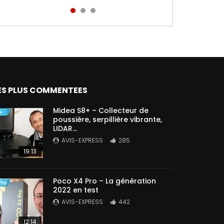
Aird...
ES PLUS COMMENTEES
Midea S8+ – Collecteur de
poussière, serpillière vibrante,
LIDAR…
AVIS-EXPRESS
285
19:13
Poco X4 Pro – La génération
2022 en test
AVIS-EXPRESS
442
12:14