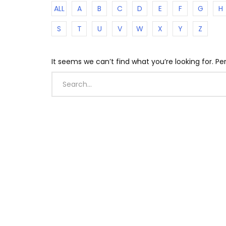
ALL
A
B
C
D
E
F
G
H
S
T
U
V
W
X
Y
Z
It seems we can’t find what you’re looking for. P