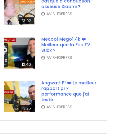
casque à conduction
osseuse Xiaomi ?
AVIS-EXPRESS
13:02
Mecool Mego1 4k ❤️
Meilleur que la Fire TV
Stick ?
AVIS-EXPRESS
12:40
Angwatt F1 ❤️ Le meilleur
rapport prix
performance que j’ai
testé
AVIS-EXPRESS
13:25