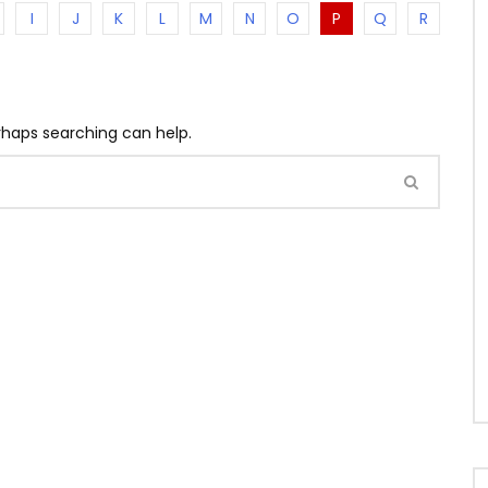
I
J
K
L
M
N
O
P
Q
R
erhaps searching can help.