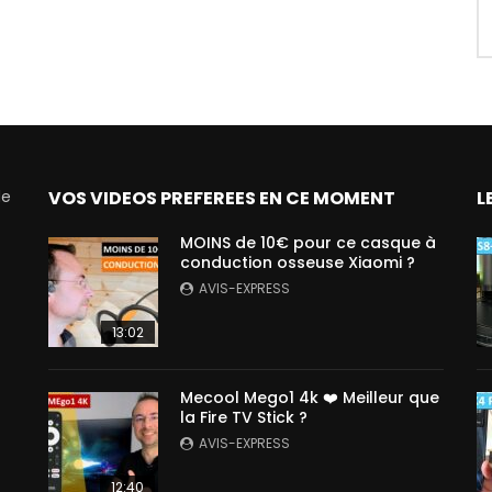
de
VOS VIDEOS PREFEREES EN CE MOMENT
L
MOINS de 10€ pour ce casque à
conduction osseuse Xiaomi ?
AVIS-EXPRESS
13:02
Mecool Mego1 4k ❤️ Meilleur que
la Fire TV Stick ?
AVIS-EXPRESS
12:40