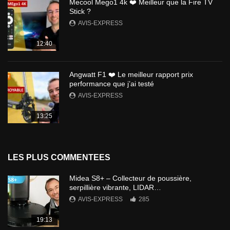
Mecool Mego1 4k ❤️ Meilleur que la Fire TV
Stick ?
AVIS-EXPRESS
12:40
Angwatt F1 ❤️ Le meilleur rapport prix
performance que j’ai testé
AVIS-EXPRESS
13:25
LES PLUS COMMENTEES
Midea S8+ – Collecteur de poussière,
serpillière vibrante, LIDAR…
AVIS-EXPRESS
285
19:13