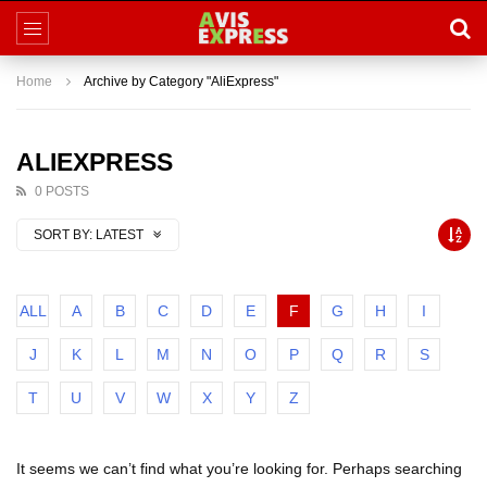
Home
Archive by Category "AliExpress"
ALIEXPRESS
0 POSTS
SORT BY:
LATEST
ALL
A
B
C
D
E
F
G
H
I
J
K
L
M
N
O
P
Q
R
S
T
U
V
W
X
Y
Z
It seems we can’t find what you’re looking for. Perhaps searching