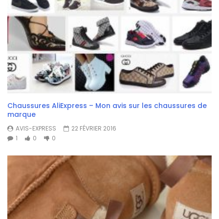
Chaussures AliExpress – Mon avis sur les chaussures de
marque
AVIS-EXPRESS
22 FÉVRIER 2016
1
0
0