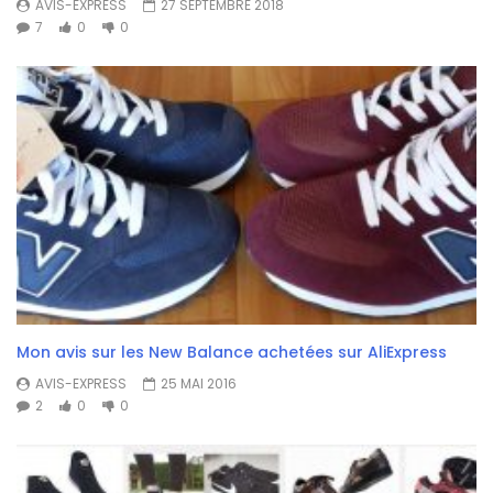
AVIS-EXPRESS
27 SEPTEMBRE 2018
7
0
0
Mon avis sur les New Balance achetées sur AliExpress
AVIS-EXPRESS
25 MAI 2016
2
0
0