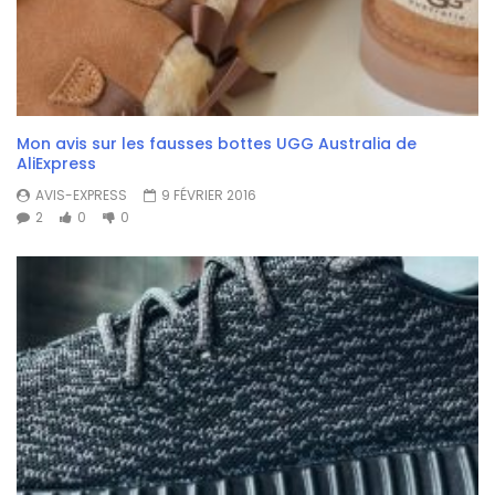
Mon avis sur les fausses bottes UGG Australia de
AliExpress
AVIS-EXPRESS
9 FÉVRIER 2016
2
0
0