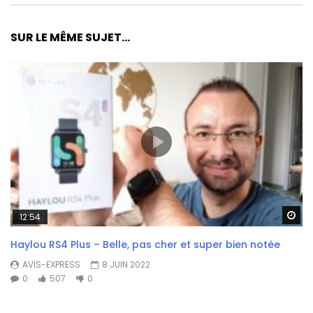
SUR LE MÊME SUJET...
Wa
12:54
Haylou RS4 Plus – Belle, pas cher et super bien notée
AVIS-EXPRESS
8 JUIN 2022
0
507
0