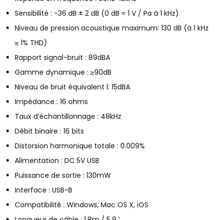
Sensibilité : -36 dB ± 2 dB (0 dB = 1 V / Pa à 1 kHz)
Niveau de pression acoustique maximum: 130 dB (à 1 kHz
≤ 1% THD)
Rapport signal-bruit : 89dBA
Gamme dynamique : ≥90dB
Niveau de bruit équivalent l: 15dBA
Impédance : 16 ohms
Taux d’échantillonnage : 48kHz
Débit binaire : 16 bits
Distorsion harmonique totale : 0.009%
Alimentation : DC 5V USB
Puissance de sortie : 130mW
Interface : USB-B
Compatibilité : Windows, Mac OS X, iOS
Longueur de câble : 1.8m / 5.9 ‘