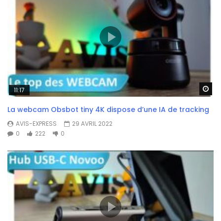
Wa
11:17
La webcam Obsbot tiny 4K dispose d’une IA de tracking
AVIS-EXPRESS
29 AVRIL 2022
0
222
0