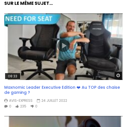
SUR LE MÊME SUJET...
Wa
08:33
Maxnomic Leader Executive Edition ❤️ Au TOP des chaise
de gaming ?
AVIS-EXPRESS
24 JUILLET 2022
0
235
0