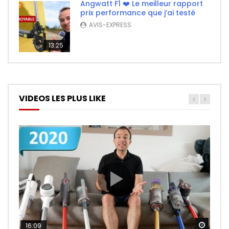
Angwatt F1 ❤️ Le meilleur rapport
prix performance que j’ai testé
AVIS-EXPRESS
13:25
VIDEOS LES PLUS LIKE
Watch
Watch
Watch
16:09
26:14
11:50