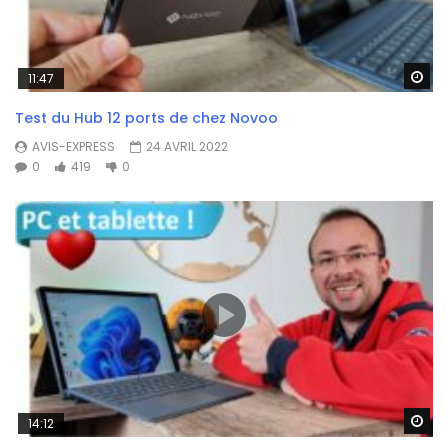
Wa
11:47
Test du Hub 12 ports de chez Novoo
AVIS-EXPRESS
24 AVRIL 2022
0
419
0
Wa
14:12