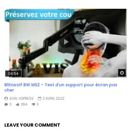
Wa
04:54
Blitzwolf BW MS2 – Test d’un support pour écran pas
cher
AVIS-EXPRESS
2 AVRIL 2022
0
364
0
LEAVE YOUR COMMENT