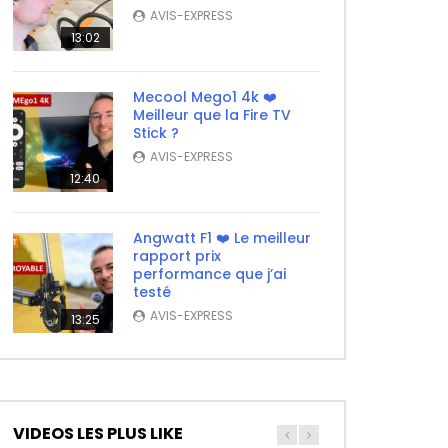
AVIS-EXPRESS
13:02
Mecool Mego1 4k ❤️
Meilleur que la Fire TV
Stick ?
AVIS-EXPRESS
12:40
Angwatt F1 ❤️ Le meilleur
rapport prix
performance que j’ai
testé
AVIS-EXPRESS
13:25
VIDEOS LES PLUS LIKE