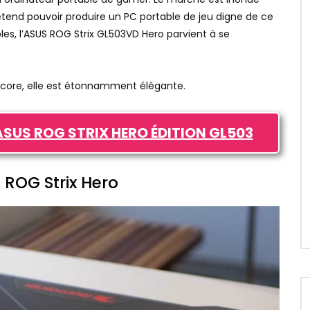
étend pouvoir produire un PC portable de jeu digne de ce
les, l’ASUS ROG Strix GL503VD Hero parvient à se
ncore, elle est étonnamment élégante.
’ASUS ROG STRIX HERO ÉDITION GL503
 ROG Strix Hero