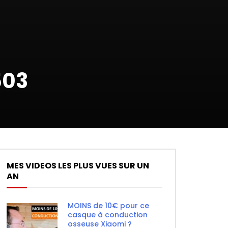
503
MES VIDEOS LES PLUS VUES SUR UN
AN
MOINS de 10€ pour ce
casque à conduction
osseuse Xiaomi ?