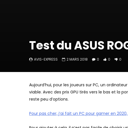
Test du ASUS ROG
AVIS-EXPRESS
2 MARS 2018
0
0
0
Aujourd’hui, pour les joueurs sur PC, un ordinateu
viable. Avec des prix GPU tirés vers le bas et la po
reste peu d’options.
Pour pas cher, j’ai fait un PC pour gamer en 2020
Pour ajouter à cela, il n’est pas facile de choisi