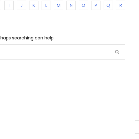
I
J
K
L
M
N
O
P
Q
R
erhaps searching can help.