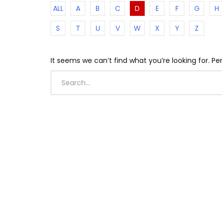
ALL
A
B
C
D
E
F
G
H
S
T
U
V
W
X
Y
Z
It seems we can’t find what you’re looking for. P