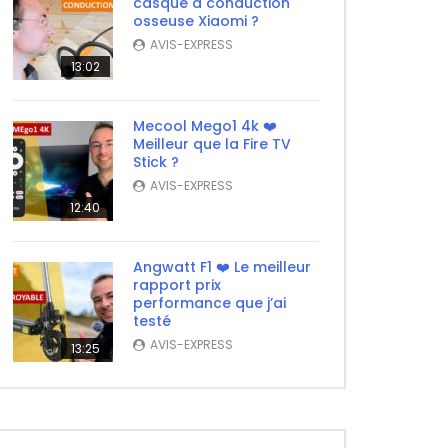
casque à conduction
osseuse Xiaomi ?
AVIS-EXPRESS
13:02
Mecool Mego1 4k ❤️
Meilleur que la Fire TV
Stick ?
AVIS-EXPRESS
12:40
Angwatt F1 ❤️ Le meilleur
rapport prix
performance que j’ai
testé
AVIS-EXPRESS
13:25