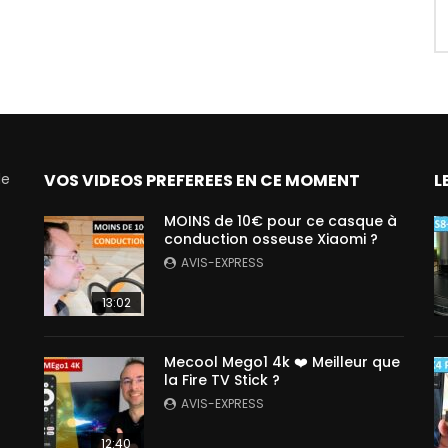
de
VOS VIDEOS PREFEREES EN CE MOMENT
L
MOINS de 10€ pour ce casque à
conduction osseuse Xiaomi ?
AVIS-EXPRESS
13:02
Mecool Mego1 4k ❤️ Meilleur que
la Fire TV Stick ?
AVIS-EXPRESS
12:40