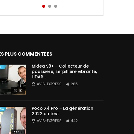
Aird...
ES PLUS COMMENTEES
Midea S8+ – Collecteur de
poussière, serpillière vibrante,
LIDAR…
AVIS-EXPRESS
285
19:13
Poco X4 Pro – La génération
2022 en test
AVIS-EXPRESS
442
12:14