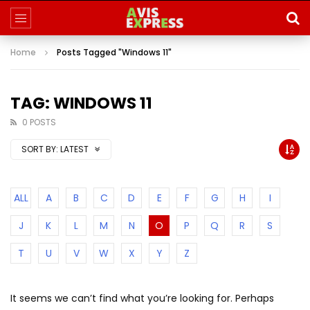
Home
Posts Tagged "Windows 11"
TAG: WINDOWS 11
0 POSTS
SORT BY:
LATEST
ALL
A
B
C
D
E
F
G
H
I
J
K
L
M
N
O
P
Q
R
S
T
U
V
W
X
Y
Z
It seems we can’t find what you’re looking for. Perhaps