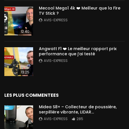
Mecool Mego1 4k ❤️ Meilleur que la Fire
TV Stick ?
AVIS-EXPRESS
12:40
Angwatt F1 ❤️ Le meilleur rapport prix
performance que j’ai testé
AVIS-EXPRESS
13:25
LES PLUS COMMENTEES
Midea S8+ – Collecteur de poussière,
serpillière vibrante, LIDAR…
AVIS-EXPRESS
285