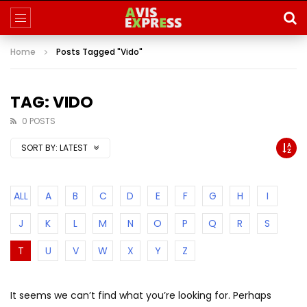
Home
Posts Tagged "Vido"
TAG: VIDO
0 POSTS
SORT BY:
LATEST
ALL
A
B
C
D
E
F
G
H
I
J
K
L
M
N
O
P
Q
R
S
T
U
V
W
X
Y
Z
It seems we can’t find what you’re looking for. Perhaps