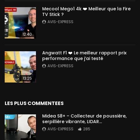
Mecool Mego1 4k ❤️ Meilleur que la Fire
TV Stick ?
AVIS-EXPRESS
12:40
Angwatt F1 ❤️ Le meilleur rapport prix
performance que j’ai testé
AVIS-EXPRESS
13:25
LES PLUS COMMENTEES
Midea S8+ – Collecteur de poussière,
serpillière vibrante, LIDAR…
AVIS-EXPRESS
285