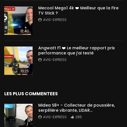
Mecool Mego1 4k ❤️ Meilleur que la Fire
TV Stick ?
AVIS-EXPRESS
12:40
Angwatt F1 ❤️ Le meilleur rapport prix
performance que j’ai testé
AVIS-EXPRESS
13:25
LES PLUS COMMENTEES
Midea S8+ – Collecteur de poussière,
serpillière vibrante, LIDAR…
AVIS-EXPRESS
285