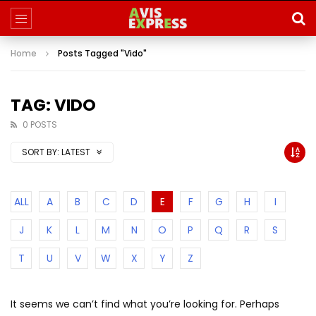
Home
Posts Tagged "Vido"
TAG: VIDO
0 POSTS
SORT BY:
LATEST
ALL
A
B
C
D
E
F
G
H
I
J
K
L
M
N
O
P
Q
R
S
T
U
V
W
X
Y
Z
It seems we can’t find what you’re looking for. Perhaps