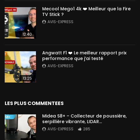
Mecool Mego1 4k ❤️ Meilleur que la Fire
TV Stick ?
AVIS-EXPRESS
12:40
Angwatt F1 ❤️ Le meilleur rapport prix
performance que j’ai testé
AVIS-EXPRESS
13:25
LES PLUS COMMENTEES
Midea S8+ – Collecteur de poussière,
serpillière vibrante, LIDAR…
AVIS-EXPRESS
285