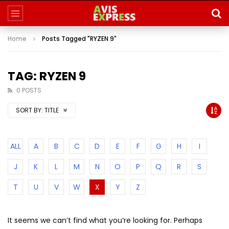
Home
Posts Tagged "RYZEN 9"
TAG: RYZEN 9
0 POSTS
SORT BY:
TITLE
ALL
A
B
C
D
E
F
G
H
I
J
K
L
M
N
O
P
Q
R
S
T
U
V
W
X
Y
Z
It seems we can’t find what you’re looking for. Perhaps