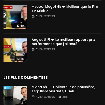
Mecool Mego1 4k ❤️ Meilleur que la Fire
TV Stick ?
AVIS-EXPRESS
12:40
Angwatt F1 ❤️ Le meilleur rapport prix
performance que j’ai testé
AVIS-EXPRESS
13:25
LES PLUS COMMENTEES
Midea S8+ – Collecteur de poussière,
serpillière vibrante, LIDAR…
AVIS-EXPRESS
285