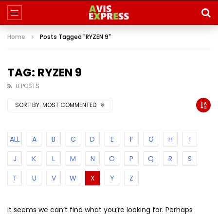
Home
Posts Tagged "RYZEN 9"
TAG: RYZEN 9
0 POSTS
SORT BY:
MOST COMMENTED
ALL
A
B
C
D
E
F
G
H
I
J
K
L
M
N
O
P
Q
R
S
T
U
V
W
X
Y
Z
It seems we can’t find what you’re looking for. Perhaps