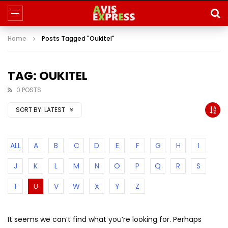
Home
Posts Tagged "Oukitel"
TAG: OUKITEL
0 POSTS
SORT BY:
LATEST
ALL
A
B
C
D
E
F
G
H
I
J
K
L
M
N
O
P
Q
R
S
T
U
V
W
X
Y
Z
It seems we can’t find what you’re looking for. Perhaps