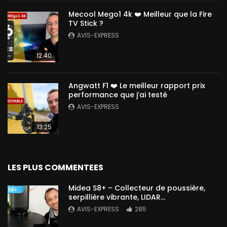
Mecool Mego1 4k ❤️ Meilleur que la Fire
TV Stick ?
AVIS-EXPRESS
12:40
Angwatt F1 ❤️ Le meilleur rapport prix
performance que j’ai testé
AVIS-EXPRESS
13:25
LES PLUS COMMENTEES
Midea S8+ – Collecteur de poussière,
serpillière vibrante, LIDAR…
AVIS-EXPRESS
285