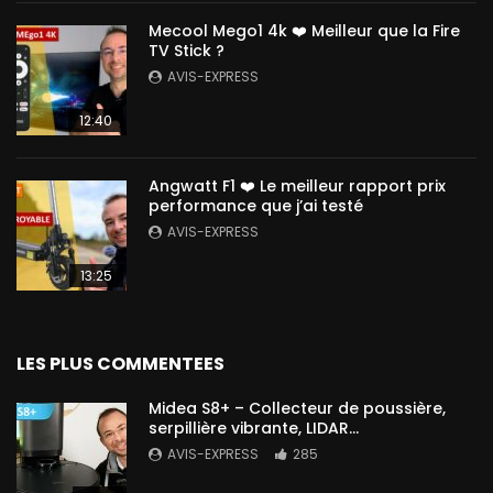
Mecool Mego1 4k ❤️ Meilleur que la Fire
TV Stick ?
AVIS-EXPRESS
12:40
Angwatt F1 ❤️ Le meilleur rapport prix
performance que j’ai testé
AVIS-EXPRESS
13:25
LES PLUS COMMENTEES
Midea S8+ – Collecteur de poussière,
serpillière vibrante, LIDAR…
AVIS-EXPRESS
285