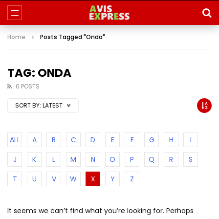
Home
Posts Tagged "Onda"
TAG: ONDA
0 POSTS
SORT BY:
LATEST
ALL
A
B
C
D
E
F
G
H
I
J
K
L
M
N
O
P
Q
R
S
T
U
V
W
X
Y
Z
It seems we can’t find what you’re looking for. Perhaps