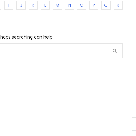
I
J
K
L
M
N
O
P
Q
R
erhaps searching can help.