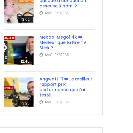
casque à conduction
osseuse Xiaomi ?
AVIS-EXPRESS
13:02
Mecool Mego1 4k ❤️
Meilleur que la Fire TV
Stick ?
AVIS-EXPRESS
12:40
Angwatt F1 ❤️ Le meilleur
rapport prix
performance que j’ai
testé
AVIS-EXPRESS
13:25