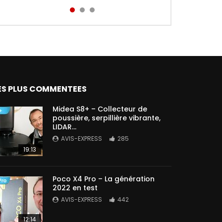
Aird...
ES PLUS COMMENTEES
Midea S8+ – Collecteur de
poussière, serpillière vibrante,
LIDAR…
AVIS-EXPRESS
285
19:13
Poco X4 Pro – La génération
2022 en test
AVIS-EXPRESS
442
12:14