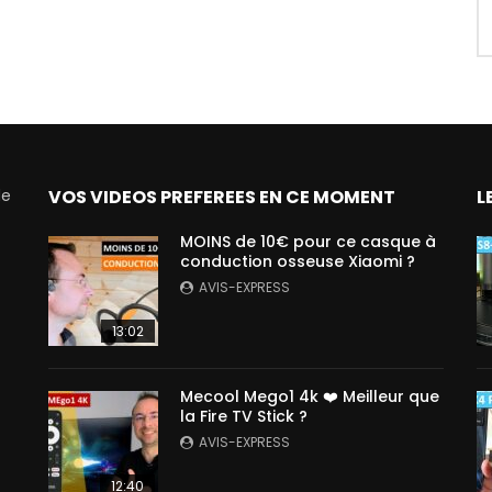
de
VOS VIDEOS PREFEREES EN CE MOMENT
L
MOINS de 10€ pour ce casque à
conduction osseuse Xiaomi ?
AVIS-EXPRESS
13:02
Mecool Mego1 4k ❤️ Meilleur que
la Fire TV Stick ?
AVIS-EXPRESS
12:40