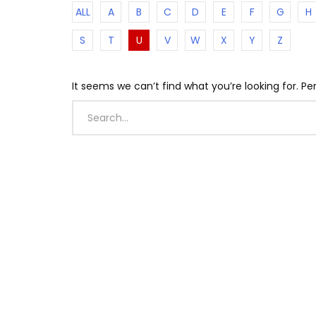
ALL
A
B
C
D
E
F
G
H
S
T
U
V
W
X
Y
Z
It seems we can’t find what you’re looking for. P