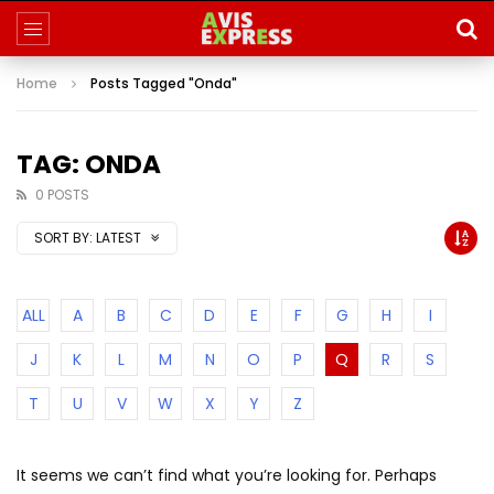
Home
Posts Tagged "Onda"
TAG: ONDA
0 POSTS
SORT BY:
LATEST
ALL
A
B
C
D
E
F
G
H
I
J
K
L
M
N
O
P
Q
R
S
T
U
V
W
X
Y
Z
It seems we can’t find what you’re looking for. Perhaps