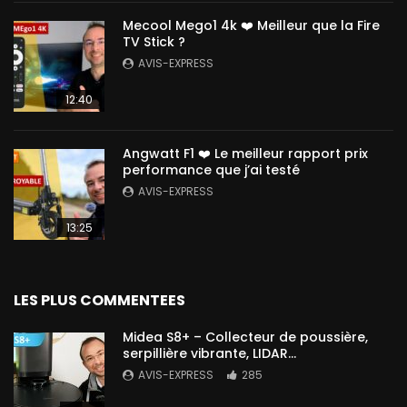
Mecool Mego1 4k ❤️ Meilleur que la Fire
TV Stick ?
AVIS-EXPRESS
12:40
Angwatt F1 ❤️ Le meilleur rapport prix
performance que j’ai testé
AVIS-EXPRESS
13:25
LES PLUS COMMENTEES
Midea S8+ – Collecteur de poussière,
serpillière vibrante, LIDAR…
AVIS-EXPRESS
285