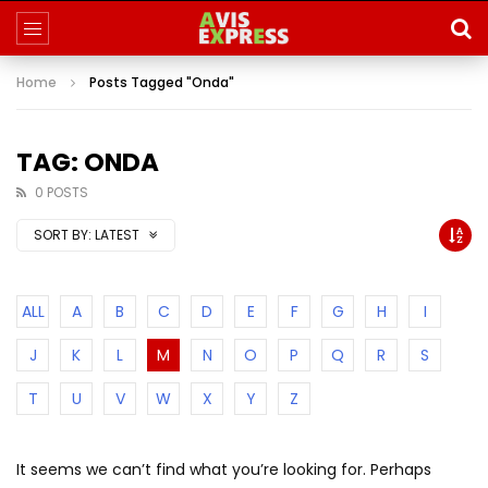
Home
Posts Tagged "Onda"
TAG: ONDA
0 POSTS
SORT BY:
LATEST
ALL
A
B
C
D
E
F
G
H
I
J
K
L
M
N
O
P
Q
R
S
T
U
V
W
X
Y
Z
It seems we can’t find what you’re looking for. Perhaps