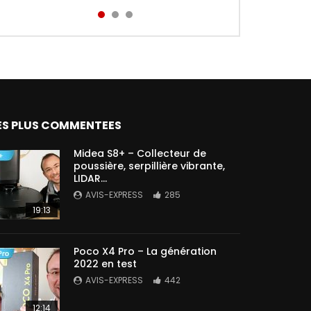
Aird...
ES PLUS COMMENTEES
Midea S8+ – Collecteur de
poussière, serpillière vibrante,
LIDAR…
AVIS-EXPRESS
285
19:13
Poco X4 Pro – La génération
2022 en test
AVIS-EXPRESS
442
12:14