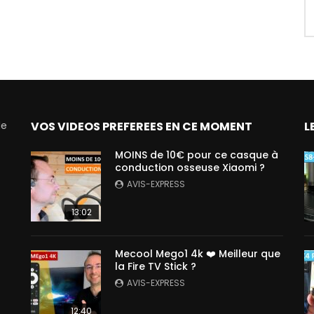
de
VOS VIDEOS PREFEREES EN CE MOMENT
L
MOINS de 10€ pour ce casque à
conduction osseuse Xiaomi ?
AVIS-EXPRESS
13:02
Mecool Mego1 4k ❤️ Meilleur que
la Fire TV Stick ?
AVIS-EXPRESS
12:40