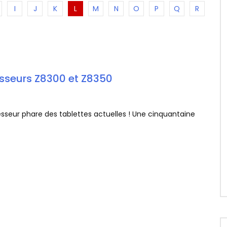
I
J
K
L
M
N
O
P
Q
R
cesseurs Z8300 et Z8350
cesseur phare des tablettes actuelles ! Une cinquantaine