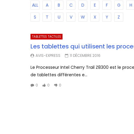
ALL
A
B
C
D
E
F
G
H
S
T
U
V
W
X
Y
Z
TABLETTES TACTILES
Les tablettes qui utilisent les pro
AVIS-EXPRESS
11 DÉCEMBRE 2016
Le Processeur Intel Cherry Trail Z8300 est le pro
de tablettes différentes e...
0
0
0