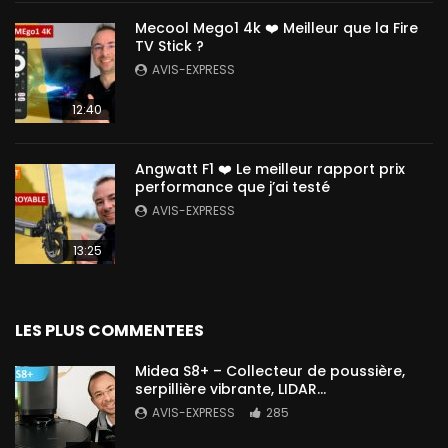
Mecool Mego1 4k ❤️ Meilleur que la Fire
TV Stick ?
AVIS-EXPRESS
12:40
Angwatt F1 ❤️ Le meilleur rapport prix
performance que j’ai testé
AVIS-EXPRESS
13:25
LES PLUS COMMENTEES
Midea S8+ – Collecteur de poussière,
serpillière vibrante, LIDAR…
AVIS-EXPRESS
285