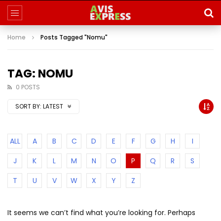
Home
Posts Tagged "Nomu"
TAG: NOMU
0 POSTS
SORT BY:
LATEST
ALL
A
B
C
D
E
F
G
H
I
J
K
L
M
N
O
P
Q
R
S
T
U
V
W
X
Y
Z
It seems we can’t find what you’re looking for. Perhaps