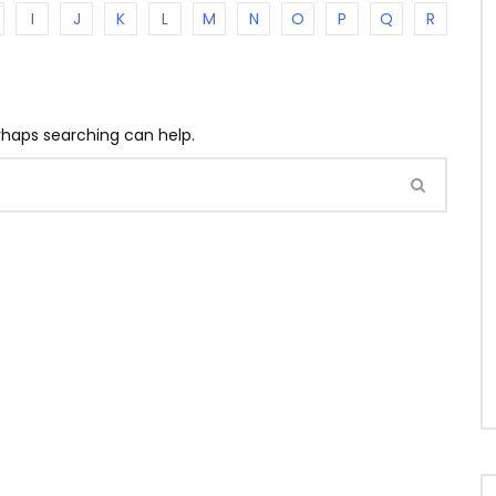
I
J
K
L
M
N
O
P
Q
R
erhaps searching can help.