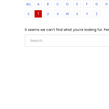
ALL
A
B
C
D
E
F
G
H
S
T
U
V
W
X
Y
Z
It seems we can’t find what you’re looking for. P