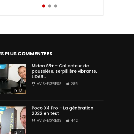
Aird...
ES PLUS COMMENTEES
Midea S8+ – Collecteur de
poussière, serpillière vibrante,
LIDAR…
AVIS-EXPRESS
285
19:13
Poco X4 Pro – La génération
2022 en test
AVIS-EXPRESS
442
12:14