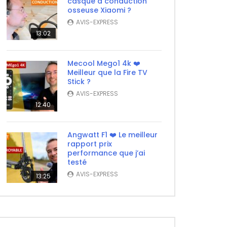
casque à conduction
osseuse Xiaomi ?
AVIS-EXPRESS
13:02
Mecool Mego1 4k ❤️
Meilleur que la Fire TV
Stick ?
AVIS-EXPRESS
12:40
Angwatt F1 ❤️ Le meilleur
rapport prix
performance que j’ai
testé
AVIS-EXPRESS
13:25