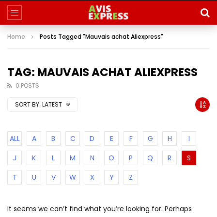
Home
Posts Tagged "Mauvais achat Aliexpress"
TAG: MAUVAIS ACHAT ALIEXPRESS
0 POSTS
SORT BY:
LATEST
ALL
A
B
C
D
E
F
G
H
I
J
K
L
M
N
O
P
Q
R
S
T
U
V
W
X
Y
Z
It seems we can’t find what you’re looking for. Perhaps