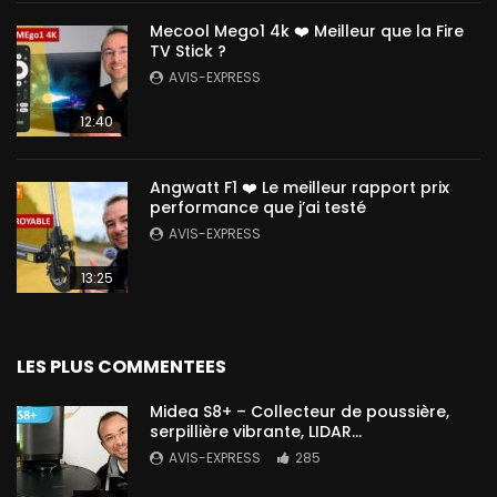
Mecool Mego1 4k ❤️ Meilleur que la Fire
TV Stick ?
AVIS-EXPRESS
12:40
Angwatt F1 ❤️ Le meilleur rapport prix
performance que j’ai testé
AVIS-EXPRESS
13:25
LES PLUS COMMENTEES
Midea S8+ – Collecteur de poussière,
serpillière vibrante, LIDAR…
AVIS-EXPRESS
285