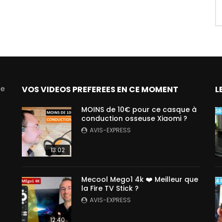
de
VOS VIDEOS PREFEREES EN CE MOMENT
L
MOINS de 10€ pour ce casque à
conduction osseuse Xiaomi ?
AVIS-EXPRESS
13:02
Mecool Mego1 4k ❤️ Meilleur que
la Fire TV Stick ?
AVIS-EXPRESS
12:40