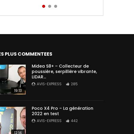
Aird...
ES PLUS COMMENTEES
Midea S8+ – Collecteur de
poussière, serpillière vibrante,
LIDAR…
AVIS-EXPRESS
285
19:13
Poco X4 Pro – La génération
2022 en test
AVIS-EXPRESS
442
12:14