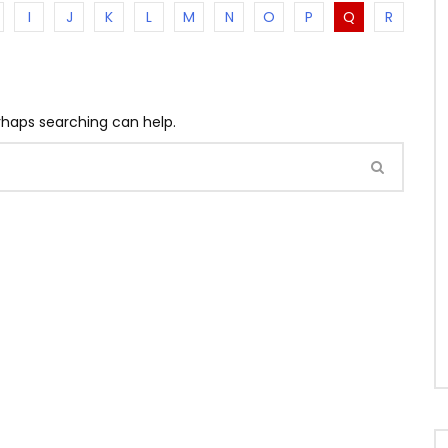
I
J
K
L
M
N
O
P
Q
R
erhaps searching can help.