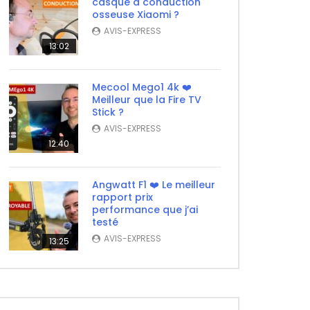
casque à conduction
osseuse Xiaomi ?
AVIS-EXPRESS
13:02
Mecool Mego1 4k ❤️
Meilleur que la Fire TV
Stick ?
AVIS-EXPRESS
12:40
Angwatt F1 ❤️ Le meilleur
rapport prix
performance que j’ai
testé
AVIS-EXPRESS
13:25