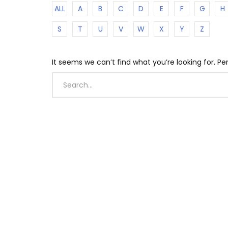
ALL
A
B
C
D
E
F
G
H
S
T
U
V
W
X
Y
Z
It seems we can’t find what you’re looking for. P