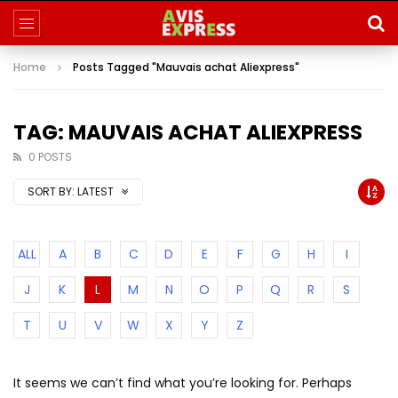
Home
Posts Tagged "Mauvais achat Aliexpress"
TAG: MAUVAIS ACHAT ALIEXPRESS
0 POSTS
SORT BY:
LATEST
ALL
A
B
C
D
E
F
G
H
I
J
K
L
M
N
O
P
Q
R
S
T
U
V
W
X
Y
Z
It seems we can’t find what you’re looking for. Perhaps